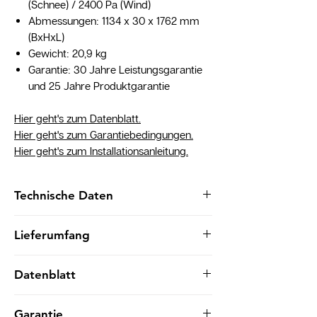
(Schnee) / 2400 Pa (Wind)
Abmessungen: 1134 x 30 x 1762 mm
(BxHxL)
Gewicht: 20,9 kg
Garantie: 30 Jahre Leistungsgarantie
und 25 Jahre Produktgarantie
Hier geht's zum Datenblatt.
Hier geht's zum Garantiebedingungen.
Hier geht's zum Installationsanleitung.
Technische Daten
Zellanzahl längs: 16
Lieferumfang
Kabellänge (cm): 120
Zellanzahl quer: 6
1 Stück TWMNH-48HC440
Nennleistung Pmax (Wp): 440
Datenblatt
Leistungstoleranz: +5 Wp
Zellbreite (mm): 182,000
Hier geht's zum Datenblatt.
Garantie
Nennspannung Umpp (V): 29,72