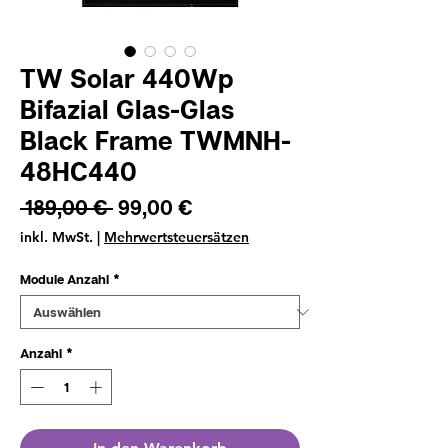
TW Solar 440Wp
Bifazial Glas-Glas
Black Frame TWMNH-
48HC440
Standardpreis
Sale-
 189,00 € 
99,00 €
Preis
inkl. MwSt.
|
Mehrwertsteuersätzen
Module Anzahl
*
Anzahl
*