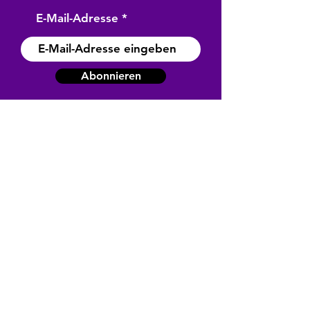
E-Mail-Adresse
Abonnieren
Unser Kundenservice hilft
dir bei Fragen
Wir bieten Ihnen umfassende
Unterstützung.
Montag - Freitag : 8:00 - 18:00
Kontakt