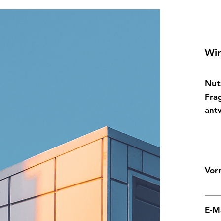
Wir
Nut
Fra
ant
Vor
E-M