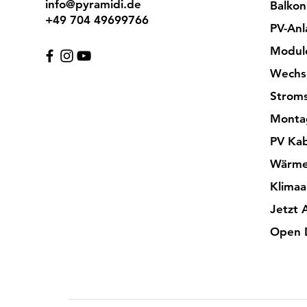
info@pyramidi.de
Balkon
+49 704 49699766
PV-Anl
Modul
Wechse
Stroms
Monta
PV Kab
Wärm
Klimaa
Jetzt 
Open 