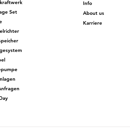
kraftwerk
Info
age Set
About us
e
Karriere
lrichter
peicher
gesystem
el
epumpe
nlagen
Anfragen
Day