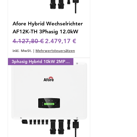
Afore Hybrid Wechselrichter
AF12K-TH 3Phasig 12.0kW
Standardpreis
Sale-Preis
4.127,80 €
2.479,17 €
inkl. MwSt.
|
Mehrwertsteuersätzen
3phasig Hybrid 10kW 2MPPT