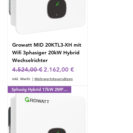
Growatt MID 20KTL3-XH mit
Wifi 3phasiger 20kW Hybrid
Wechselrichter
Standardpreis
Sale-Preis
4.524,00 €
2.162,00 €
inkl. MwSt.
|
Mehrwertsteuersätzen
3phasig Hybrid 17kW 2MPPT