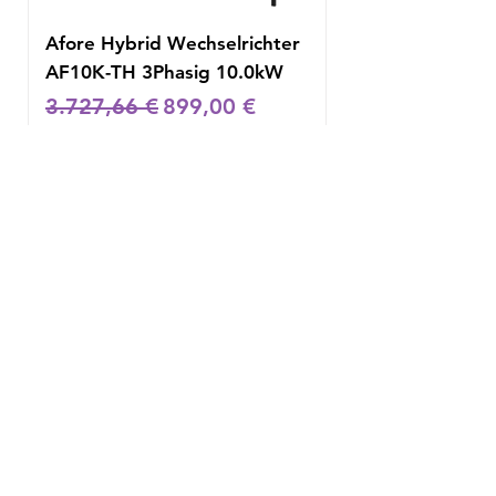
Afore Hybrid Wechselrichter
AF10K-TH 3Phasig 10.0kW
Standardpreis
Sale-Preis
3.727,66 €
899,00 €
inkl. MwSt.
|
Mehrwertsteuersätzen
Newsletter
Erhalte exklusive Angebote und
bleibe auf dem Laufenden
E-Mail-Adresse
Abonnieren