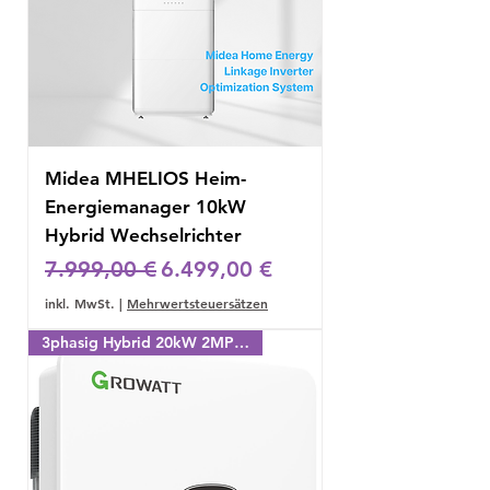
Midea MHELIOS Heim-
Energiemanager 10kW
Hybrid Wechselrichter
Standardpreis
Sale-Preis
7.999,00 €
6.499,00 €
inkl. MwSt.
|
Mehrwertsteuersätzen
3phasig Hybrid 20kW 2MPPT