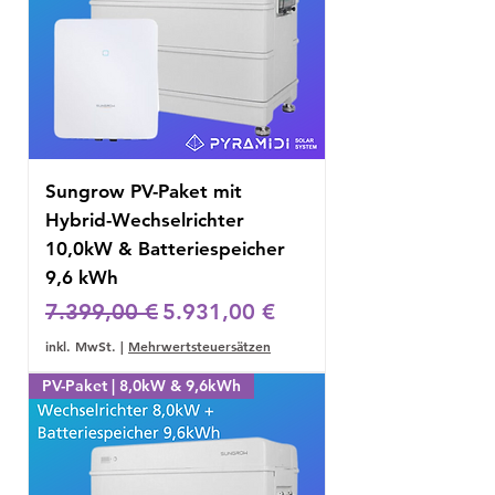
Sungrow PV-Paket mit
Hybrid-Wechselrichter
10,0kW & Batteriespeicher
9,6 kWh
Standardpreis
Sale-Preis
7.399,00 €
5.931,00 €
inkl. MwSt.
|
Mehrwertsteuersätzen
PV-Paket | 8,0kW & 9,6kWh