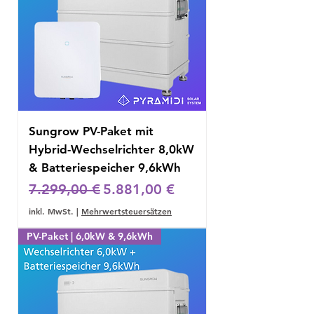
Sungrow PV-Paket mit
Hybrid-Wechselrichter 8,0kW
& Batteriespeicher 9,6kWh
Standardpreis
Sale-Preis
7.299,00 €
5.881,00 €
inkl. MwSt.
|
Mehrwertsteuersätzen
PV-Paket | 6,0kW & 9,6kWh