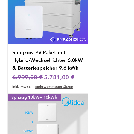
Sungrow PV-Paket mit
Hybrid-Wechselrichter 6,0kW
& Batteriespeicher 9,6 kWh
Standardpreis
Sale-Preis
6.999,00 €
5.781,00 €
inkl. MwSt.
|
Mehrwertsteuersätzen
3phasig 10kW+ 10kWh