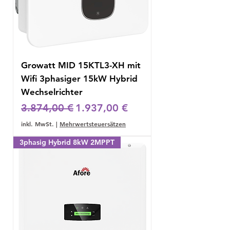
Growatt MID 15KTL3-XH mit
Wifi 3phasiger 15kW Hybrid
Wechselrichter
Standardpreis
Sale-Preis
3.874,00 €
1.937,00 €
inkl. MwSt.
|
Mehrwertsteuersätzen
3phasig Hybrid 8kW 2MPPT