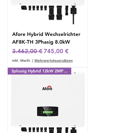
Afore Hybrid Wechselrichter
AF8K-TH 3Phasig 8.0kW
Standardpreis
Sale-Preis
3.462,00 €
745,00 €
inkl. MwSt.
|
Mehrwertsteuersätzen
3phasig Hybrid 12kW 2MPPT