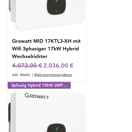
Growatt MID 17KTL3-XH mit
Wifi 3phasiger 17kW Hybrid
Wechselrichter
Standardpreis
Sale-Preis
4.072,00 €
2.036,00 €
inkl. MwSt.
|
Mehrwertsteuersätzen
3phasig Hybrid 15kW 2MPPT