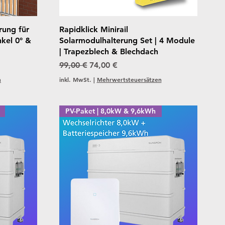
Schnellansicht
rung für
Rapidklick Minirail
kel 0° &
Solarmodulhalterung Set | 4 Module
| Trapezblech & Blechdach
Standardpreis
Sale-Preis
99,00 €
74,00 €
n
inkl. MwSt.
|
Mehrwertsteuersätzen
PV-Paket | 8,0kW & 9,6kWh