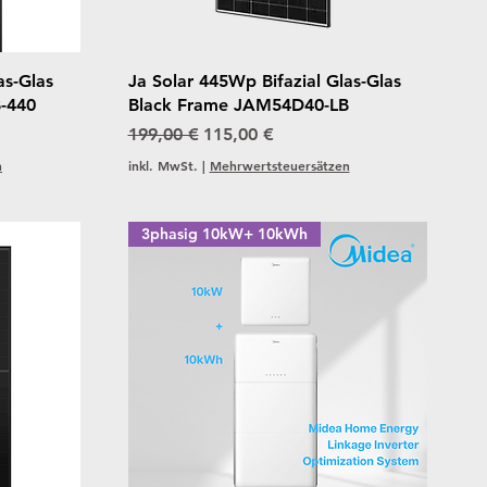
Schnellansicht
as-Glas
Ja Solar 445Wp Bifazial Glas-Glas
-440
Black Frame JAM54D40-LB
Standardpreis
Sale-Preis
199,00 €
115,00 €
n
inkl. MwSt.
|
Mehrwertsteuersätzen
3phasig 10kW+ 10kWh