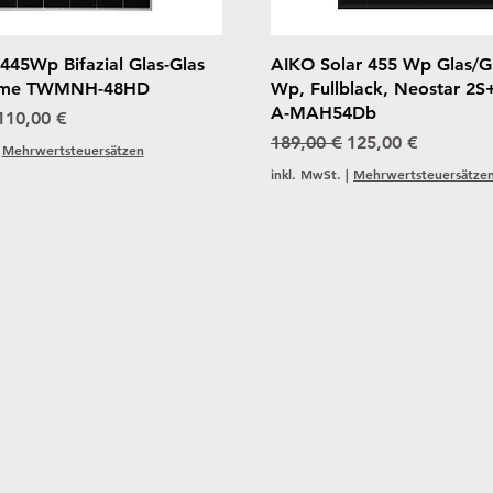
Schnellansicht
Schnellansicht
445Wp Bifazial Glas-Glas
AIKO Solar 455 Wp Glas/G
rame TWMNH-48HD
Wp, Fullblack, Neostar 2S+
A-MAH54Db
reis
Sale-Preis
110,00 €
Standardpreis
Sale-Preis
189,00 €
125,00 €
|
Mehrwertsteuersätzen
inkl. MwSt.
|
Mehrwertsteuersätze