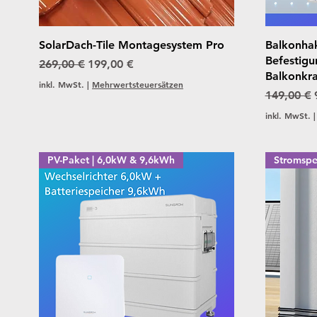
Schnellansicht
SolarDach-Tile Montagesystem Pro
Balkonhak
Befestigu
Standardpreis
Sale-Preis
269,00 €
199,00 €
Balkonkr
inkl. MwSt.
|
Mehrwertsteuersätzen
Standardp
149,00 €
inkl. MwSt.
PV-Paket | 6,0kW & 9,6kWh
Stromspe