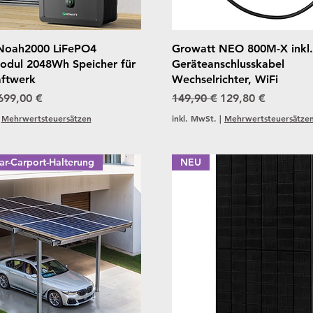
Schnellansicht
Schnellansicht
Noah2000 LiFePO4
Growatt NEO 800M-X inkl
odul 2048Wh Speicher für
Geräteanschlusskabel
aftwerk
Wechselrichter, WiFi
reis
Sale-Preis
Standardpreis
Sale-Preis
699,00 €
149,90 €
129,80 €
|
Mehrwertsteuersätzen
inkl. MwSt.
|
Mehrwertsteuersätze
ar-Carport-Halterung
NEU