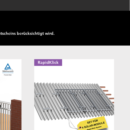
scheins berücksichtigt wird.
RapidKlick