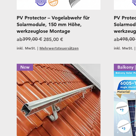
Schnellansicht
PV Protector – Vogelabwehr für
PV Protec
Solarmodule, 150 mm Höhe,
Solarmod
werkzeuglose Montage
werkzeug
Standardpreis
Sale-Preis
399,00 €
Standardp
Sale-Preis
498,00
ab
285,00 €
ab
inkl. MwSt.
|
Mehrwertsteuersätzen
inkl. MwSt.
New
Balkony 