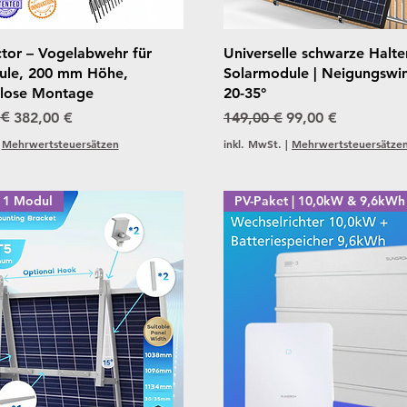
Schnellansicht
Schnellansicht
tor – Vogelabwehr für
Universelle schwarze Halte
ule, 200 mm Höhe,
Solarmodule | Neigungswin
lose Montage
20-35°
reis
 €
Standardpreis
Sale-Preis
382,00 €
149,00 €
99,00 €
|
Mehrwertsteuersätzen
inkl. MwSt.
|
Mehrwertsteuersätze
| 1 Modul
PV-Paket | 10,0kW & 9,6kWh