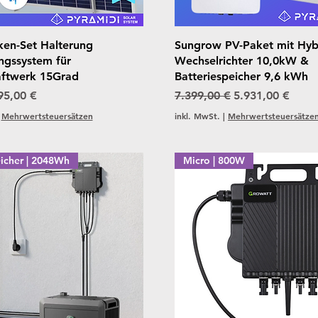
Schnellansicht
Schnellansicht
en-Set Halterung
Sungrow PV-Paket mit Hyb
ngssystem für
Wechselrichter 10,0kW &
aftwerk 15Grad
Batteriespeicher 9,6 kWh
reis
Sale-Preis
Standardpreis
Sale-Preis
95,00 €
7.399,00 €
5.931,00 €
|
Mehrwertsteuersätzen
inkl. MwSt.
|
Mehrwertsteuersätze
icher | 2048Wh
Micro | 800W