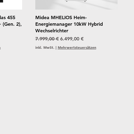
Schnellansicht
las 455
Midea MHELIOS Heim-
 (Gen. 2),
Energiemanager 10kW Hybrid
Wechselrichter
Standardpreis
Sale-Preis
7.999,00 €
6.499,00 €
n
inkl. MwSt.
|
Mehrwertsteuersätzen