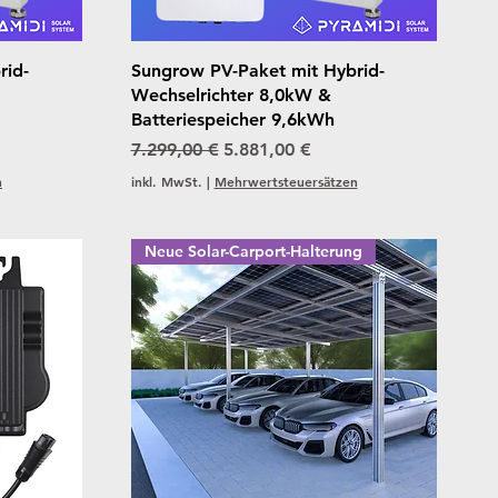
Schnellansicht
rid-
Sungrow PV-Paket mit Hybrid-
Wechselrichter 8,0kW &
Batteriespeicher 9,6kWh
Standardpreis
Sale-Preis
7.299,00 €
5.881,00 €
n
inkl. MwSt.
|
Mehrwertsteuersätzen
Neue Solar-Carport-Halterung