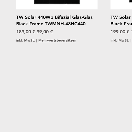
Schnellansicht
TW Solar 440Wp Bifazial Glas-Glas
TW Solar 
Black Frame TWMNH-48HC440
Black F
Standardpreis
Sale-Preis
Standardp
189,00 €
99,00 €
199,00 €
inkl. MwSt.
|
Mehrwertsteuersätzen
inkl. MwSt.