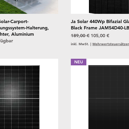
Schnellansicht
Schnellansicht
Solar-Carport-
Ja Solar 440Wp Bifazial Gl
ungssystem-Halterung,
Black Frame JAM54D40-LB
hter, Aluminium
Standardpreis
Sale-Preis
189,00 €
105,00 €
fügbar
inkl. MwSt.
|
Mehrwertsteuersätze
NEU