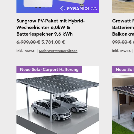
Schnellansicht
Sungrow PV-Paket mit Hybrid-
Growatt 
Wechselrichter 6,0kW &
Batteriem
Batteriespeicher 9,6 kWh
Balkonkr
Standardpreis
Sale-Preis
Standardp
6.999,00 €
5.781,00 €
999,00 €
inkl. MwSt.
|
Mehrwertsteuersätzen
inkl. MwSt.
Neue Solar-Carport-Halterung
Neue Sol